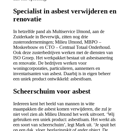
Specialist in asbest verwijderen en
renovatie
In hetzelfde pand als Multiservice IJmond, aan de
Zuiderkade in Beverwijk, zitten nog drie
zusterondernemingen; Milieu IJmond, MBPO –
Moskeebouw en CTO – Centraal Totaal Onderhoud.
Ook deze zusterbedrijven werken met de diensten van
ISO Groep. Het werkpakket bestaat uit asbestsanering
en renovatie. De bedrijven werken voor
woningcorporaties, particulieren, aannemers en
inventarisanten van asbest. Daarbij is in eigen beheer
een uniek product ontwikkeld: asbestfoam.
Scheerschuim voor asbest
Iedereen kent het beeld van mannen in witte
maanpakken die asbest komen verwijderen, die zul je
niet veel zien als Milieu IJmond het werk uitvoert. ‘Wij
gebruiken een uniek product: asbestfoam. Het werkt als
een soort van scheerschuim’, legt Mark uit. ‘Je spuit het
op een dak, vloer, beglazingskit of ander object. De