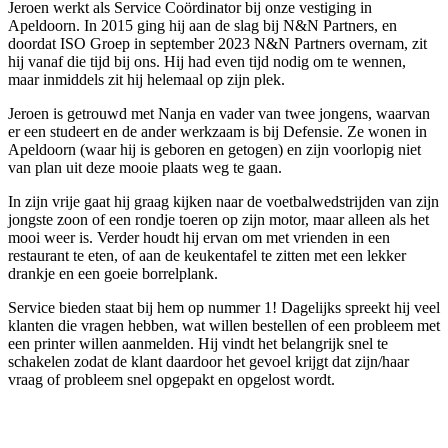
Jeroen werkt als Service Coördinator bij onze vestiging in
Apeldoorn. In 2015 ging hij aan de slag bij N&N Partners, en
doordat ISO Groep in september 2023 N&N Partners overnam, zit
hij vanaf die tijd bij ons. Hij had even tijd nodig om te wennen,
maar inmiddels zit hij helemaal op zijn plek.
Jeroen is getrouwd met Nanja en vader van twee jongens, waarvan
er een studeert en de ander werkzaam is bij Defensie. Ze wonen in
Apeldoorn (waar hij is geboren en getogen) en zijn voorlopig niet
van plan uit deze mooie plaats weg te gaan.
In zijn vrije gaat hij graag kijken naar de voetbalwedstrijden van zijn
jongste zoon of een rondje toeren op zijn motor, maar alleen als het
mooi weer is. Verder houdt hij ervan om met vrienden in een
restaurant te eten, of aan de keukentafel te zitten met een lekker
drankje en een goeie borrelplank.
Service bieden staat bij hem op nummer 1! Dagelijks spreekt hij veel
klanten die vragen hebben, wat willen bestellen of een probleem met
een printer willen aanmelden. Hij vindt het belangrijk snel te
schakelen zodat de klant daardoor het gevoel krijgt dat zijn/haar
vraag of probleem snel opgepakt en opgelost wordt.